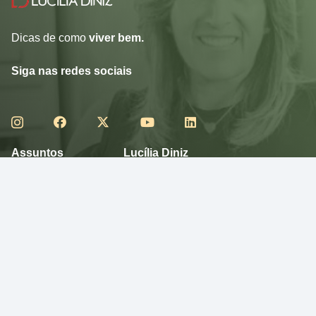
Dicas de como
viver bem.
Siga nas redes sociais
Assuntos
Lucília Diniz
RECEITAS
VÍDEOS
CURIOSIDADE
E-BOOKS
DESFRUTE
SOBRE
MEXA-SE
NUTRA-SE
PENSE