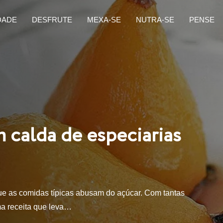
DADE
DESFRUTE
MEXA-SE
NUTRA-SE
PENSE
m calda de especiarias
que as comidas típicas abusam do açúcar. Com tantas
ma receita que leva…