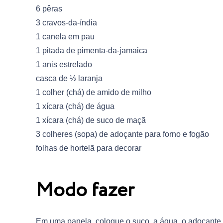
6 pêras
3 cravos-da-índia
1 canela em pau
1 pitada de pimenta-da-jamaica
1 anis estrelado
casca de ½ laranja
1 colher (chá) de amido de milho
1 xícara (chá) de água
1 xícara (chá) de suco de maçã
3 colheres (sopa) de adoçante para forno e fogão
folhas de hortelã para decorar
Modo fazer
Em uma panela, coloque o suco, a água, o adoçante, 