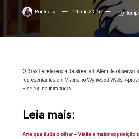
lucilia
19 abr, 2015
Tempo
O Brasil é referência da street art. Além de observa
representantes em Miami, no Wynwood Walls. Aproveite p
Fine Art, no Ibirapuera.
Leia mais:
Arte que ilude o olhar – Visite a maior exposição de