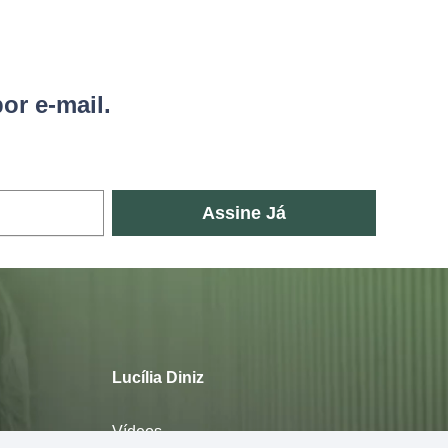
or e-mail.
Assine Já
Lucília Diniz
Vídeos