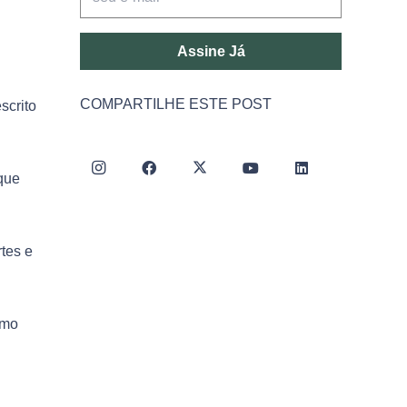
Assine Já
COMPARTILHE ESTE POST
scrito
que
tes e
omo