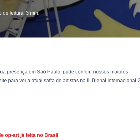
 de leitura:
3
min.
r sua presença em São Paulo, pude conferir nossos maiores
ara ver a atual safra de artistas na III Bienal Internacional Gr
 op-art já feita no Brasil