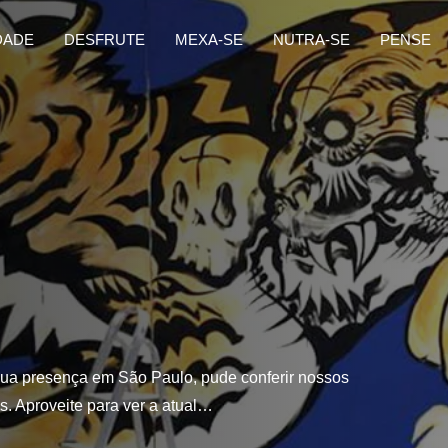
DADE
DESFRUTE
MEXA-SE
NUTRA-SE
PENSE
r sua presença em São Paulo, pude conferir nossos
. Aproveite para ver a atual…