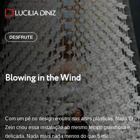
DESFRUTE
Blowing in the Wind
Com um pé no design e outro nas artes plásticas, Najla El
Zein criou essa instalação ao mesmo tempo grandiosa e
delicada. Nada mais nada menos do que 5 mil…