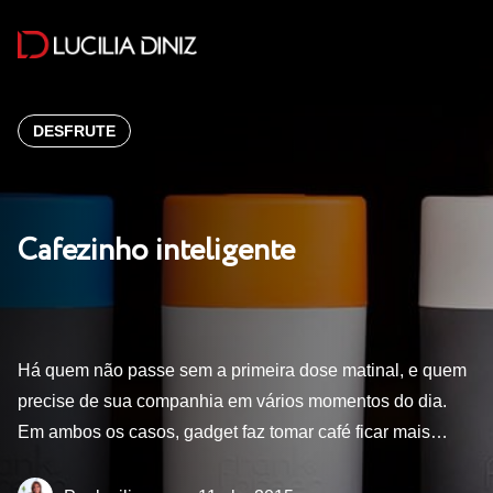
DESFRUTE
Cafezinho inteligente
Há quem não passe sem a primeira dose matinal, e quem
precise de sua companhia em vários momentos do dia.
Em ambos os casos, gadget faz tomar café ficar mais…