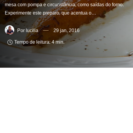
mesa com pompa e circunstância, como saídas do forno.
Experimente este preparo, que acentua o…
lucilia
29 jan, 2016
Tempo de leitura:
4
min.