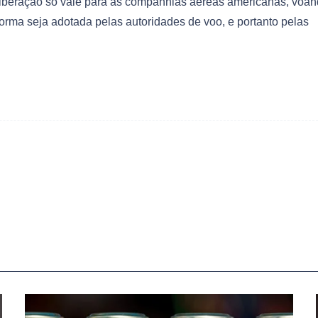
 liberação só vale para as companhias aéreas americanas, voa
orma seja adotada pelas autoridades de voo, e portanto pelas