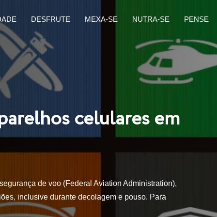
DADE
DESFRUTE
MEXA-SE
NUTRA-SE
PENSE
parelhos celulares em
egurança de voo (Federal Aviation Administration),
viões, inclusive durante decolagem e pouso. Para