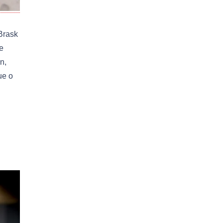
 Brask
e
n,
ue o