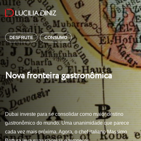
DESFRUTE
CONSUMO
Nova fronteira gastronômica
Dubai investe para se consolidar como maior destino
gastronômico do mundo. Uma unanimidade que parece
cada vez mais próxima. Agora, o chef italiano Massimo
Bottura leva suas panelas e temperos…