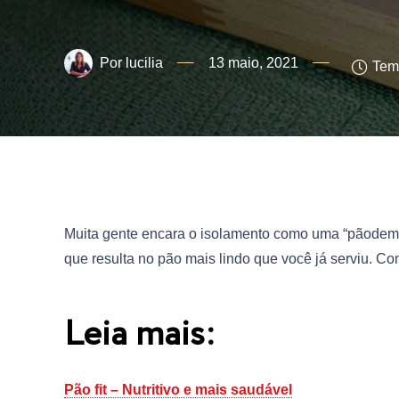
lucilia
13 maio, 2021
Temp
Muita gente encara o isolamento como uma “pãodemia
que resulta no pão mais lindo que você já serviu. Co
Leia mais:
Pão fit – Nutritivo e mais saudável