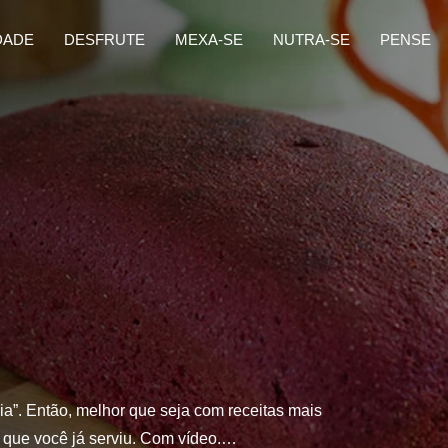
DADE
DESFRUTE
MEXA-SE
NUTRA-SE
PENSE
”. Então, melhor que seja com receitas mais
o que você já serviu. Com vídeo.…