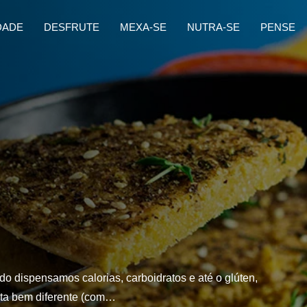
DADE
DESFRUTE
MEXA-SE
NUTRA-SE
PENSE
o dispensamos calorias, carboidratos e até o glúten,
ita bem diferente (com…