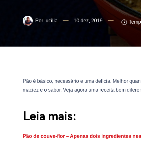
lucilia
10 dez, 2019
Tempo
Pão é básico, necessário e uma delícia. Melhor quan
maciez e o sabor. Veja agora uma receita bem difere
Leia mais:
Pão de couve-flor – Apenas dois ingredientes nes