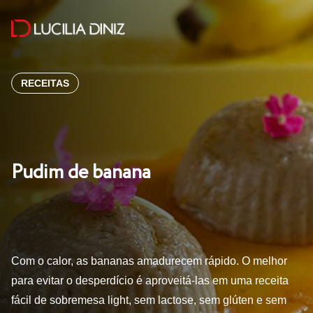
RECEITAS
Pudim de banana
Com o calor, as bananas amadurecem rápido. O melhor
para evitar o desperdício é aproveitá-las em uma receita
fácil de sobremesa light, sem lactose, sem glúten e sem