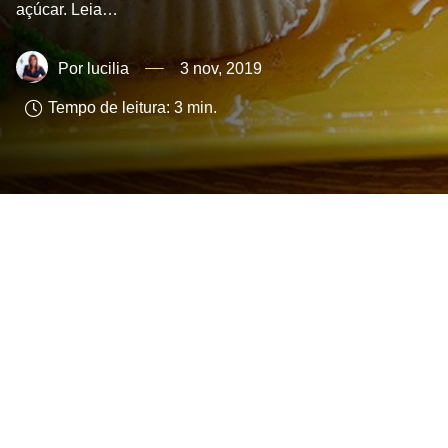
açúcar. Leia…
lucilia
3 nov, 2019
Tempo de leitura:
3
min.