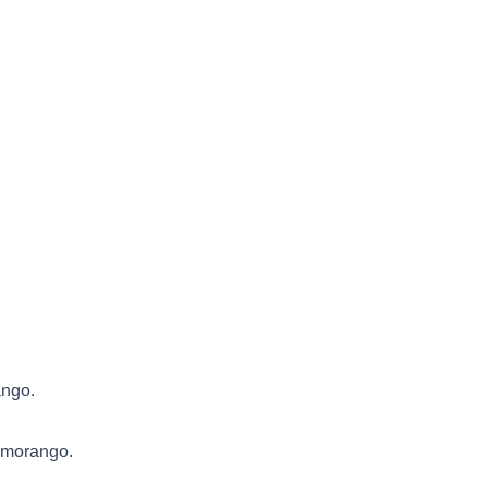
ango.
 morango.