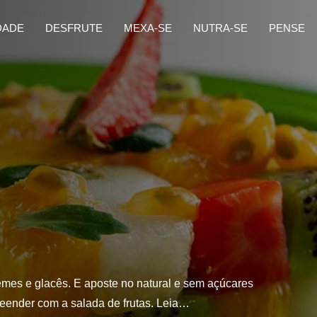
DADE
DESFRUTE
MEXA-SE
NUTRA-SE
PENSE
mes e glacês. E aposte no natural e sem açúcares
eender com a salada de frutas. Leia…