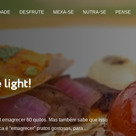
DADE
DESFRUTE
MEXA-SE
NUTRA-SE
PENSE
 light!
il emagrecer 60 quilos. Mas também sabe que isso
ca é “emagrecer” pratos gostosos, para…