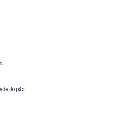
m.
tade do pão.
.