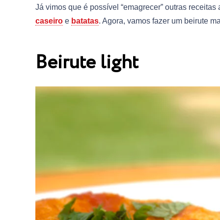
Já vimos que é possível “emagrecer” outras receita
caseiro
e
batatas
. Agora, vamos fazer um beirute ma
Beirute light