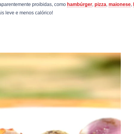
s aparentemente proibidas, como
hambúrger
,
pizza
,
maionese
,
is leve e menos calórico!