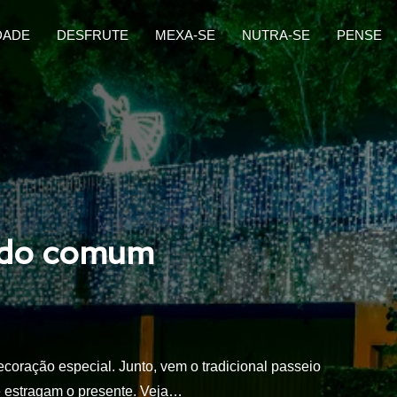
DADE
DESFRUTE
MEXA-SE
NUTRA-SE
PENSE
a do comum
coração especial. Junto, vem o tradicional passeio
que estragam o presente. Veja…