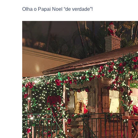
Olha o Papai Noel “de verdade”!