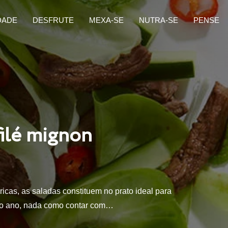
DADE
DESFRUTE
MEXA-SE
NUTRA-SE
PENSE
filé mignon
ricas, as saladas constituem no prato ideal para
 do ano, nada como contar com…