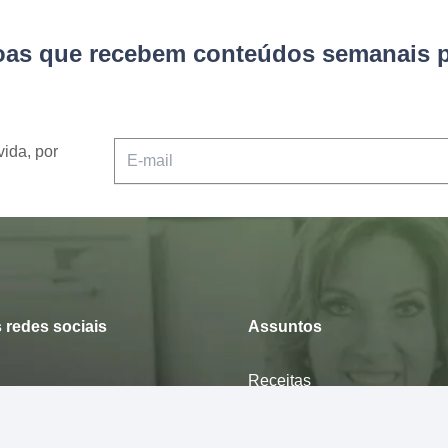
soas que recebem conteúdos semanais p
vida, por
 redes sociais
Assuntos
Receitas
Curiosidade
Desfrute