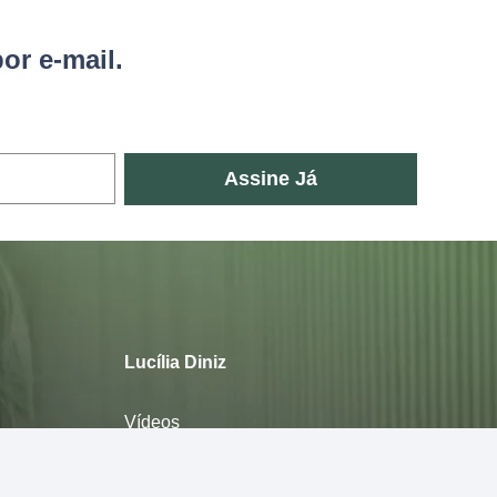
or e-mail.
Assine Já
Lucília Diniz
Vídeos
E-books
Sobre