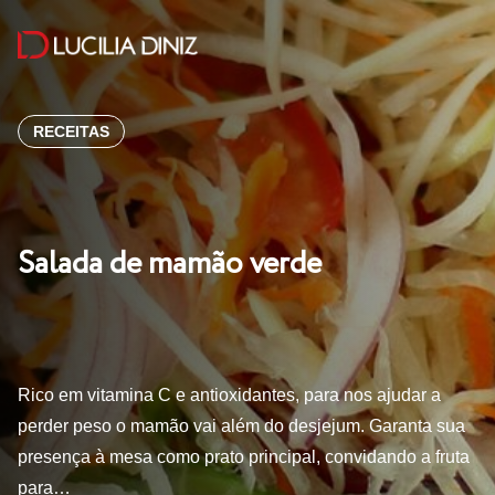
RECEITAS
Salada de mamão verde
Rico em vitamina C e antioxidantes, para nos ajudar a
perder peso o mamão vai além do desjejum. Garanta sua
presença à mesa como prato principal, convidando a fruta
para…