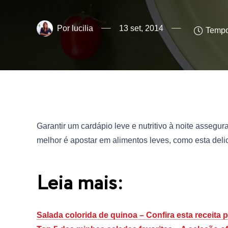
lucilia
13 set, 2014
Tempo 
Garantir um cardápio leve e nutritivo à noite assegu
melhor é apostar em alimentos leves, como esta deli
Leia mais:
Salada colorida de quinoa – Confira esta receita