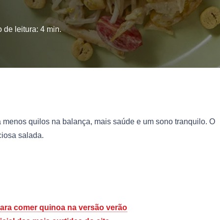
de leitura:
4
min.
ra menos quilos na balança, mais saúde e um sono tranquilo. O
ciosa salada.
 para comer quinoa na versão verão