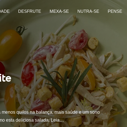
DADE
DESFRUTE
MEXA-SE
NUTRA-SE
PENSE
ite
ura menos quilos na balança, mais saúde e um sono
omo esta deliciosa salada. Leia…