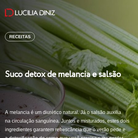
RECEITAS
Suco detox de melancia e salsão
A melancia é um diurético natural. Já o salsão auxilia
na circulação sanguínea. Juntos e misturados, estes dois
ingredientes garantem refrescância que o verão pede e