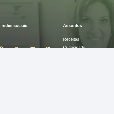
 redes sociais
Assuntos
Receitas
Curiosidade
Desfrute
Mexa-se
Nutra-se
Pense
Sinta