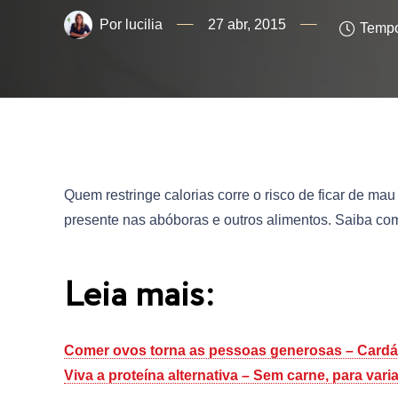
lucilia
27 abr, 2015
Tempo
Quem restringe calorias corre o risco de ficar de ma
presente nas abóboras e outros alimentos. Saiba como
Leia mais:
Comer ovos torna as pessoas generosas – Cardá
Viva a proteína alternativa – Sem carne, para vari