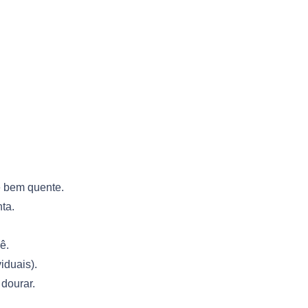
e bem quente.
ta.
ê.
iduais).
dourar.