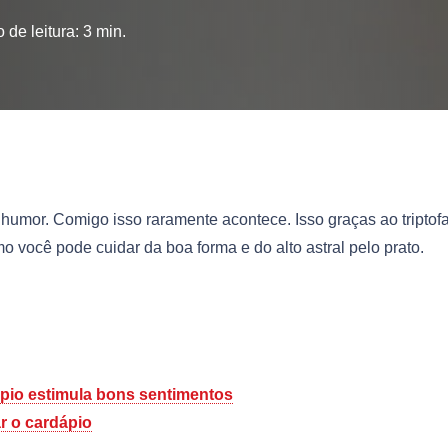
 de leitura:
3
min.
u humor. Comigo isso raramente acontece. Isso graças ao triptof
 você pode cuidar da boa forma e do alto astral pelo prato.
pio estimula bons sentimentos
ar o cardápio