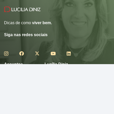
Dicas de como
viver bem.
Siga nas redes sociais
Assuntos
Lucília Diniz
RECEITAS
VÍDEOS
CURIOSIDADE
E-BOOKS
DESFRUTE
SOBRE
MEXA-SE
NUTRA-SE