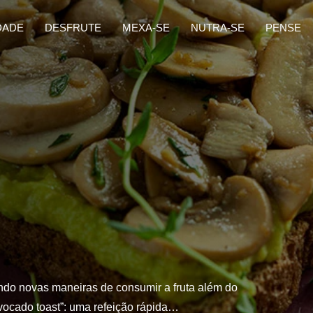
DADE
DESFRUTE
MEXA-SE
NUTRA-SE
PENSE
ndo novas maneiras de consumir a fruta além do
vocado toast”: uma refeição rápida…