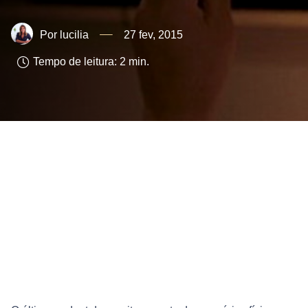
lucilia
27 fev, 2015
Tempo de leitura:
2
min.