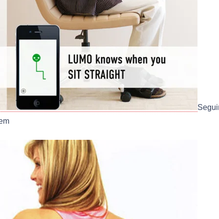
Segui
eem