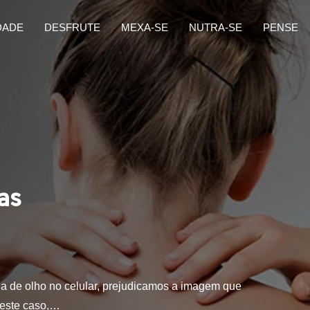
DADE
DESFRUTE
MEXA-SE
NUTRA-SE
PENSE
as
a de olho no celular, prejudicamos a imagem que
 neste caso,…