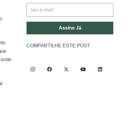
o
Assine Já
nto
COMPARTILHE ESTE POST
que
, onde
 é