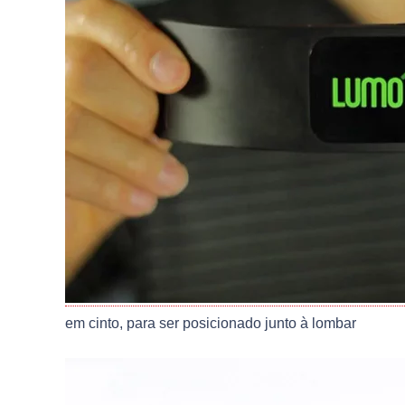
em cinto, para ser posicionado junto à lombar