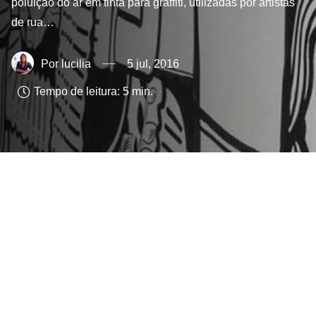
poluição do ar em tinta para graffiti, utilizadas por artistas
de rua…
lucilia
5 jul, 2016
Tempo de leitura:
5
min.