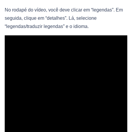
No rodapé do vídeo, você deve clicar em “legendas”. Em
seguida, clique em “detalhes”. Lá, selecione
“legendas/traduzir legendas” e o idioma.