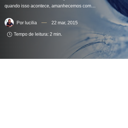
quando isso acontece, amanhecemos com…
lucilia
22 mar, 2015
Tempo de leitura:
2
min.