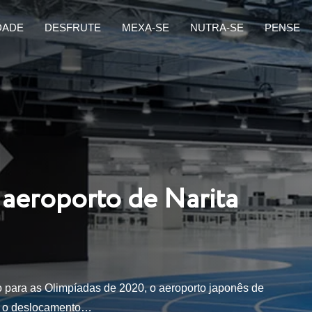
DADE
DESFRUTE
MEXA-SE
NUTRA-SE
PENSE
 aeroporto de Narita
o para as Olimpíadas de 2020, o aeroporto japonês de
tar o deslocamento…