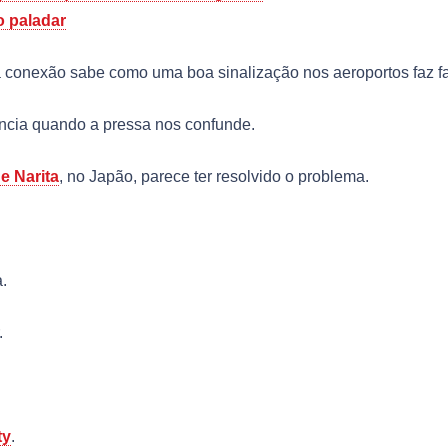
o paladar
a conexão sabe como uma boa sinalização nos aeroportos faz fa
ência quando a pressa nos confunde.
e Narita
, no Japão, parece ter resolvido o problema.
.
.
ty
.