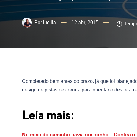
lucilia
12 abr, 2015
Tempo
Completado bem antes do prazo, já que foi planejado
design de pistas de corrida para orientar o deslocam
Leia mais:
No meio do caminho havia um sonho – Confira o