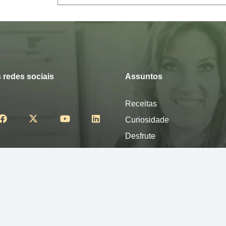
 redes sociais
Assuntos
Receitas
Curiosidade
Desfrute
Mexa-se
Nutra-se
Pense
Sinta