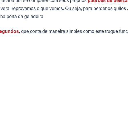
, acaba por se comparer com seus próprios
padrões de beleza
vera, reprovamos o que vemos. Ou seja, para perder os quilos 
na porta da geladeira.
Segundos
, que conta de maneira simples como este truque fun