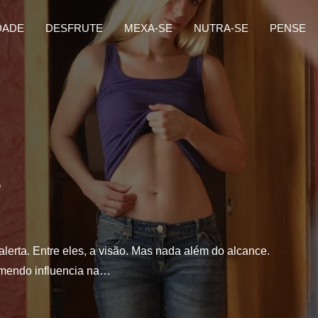
DADE
DESFRUTE
MEXA-SE
NUTRA-SE
PENSE
s
lerta. Entre eles, a visão. Mas nada além do alcance.
omendo influencia na…