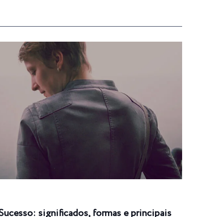
Sucesso: significados, formas e principais
Suce