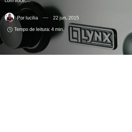
com você,…
lucilia
22 jun, 2015
Tempo de leitura:
4
min.