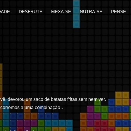
DADE
DESFRUTE
MEXA-SE
NUTRA-SE
PENSE
 vê, devorou um saco de batatas fritas sem nem ver.
 recorremos a uma combinação…