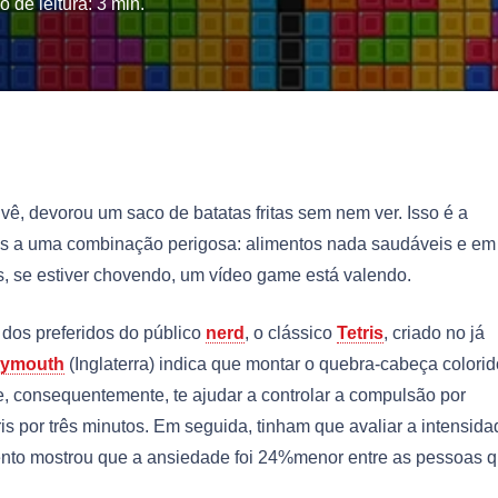
 de leitura:
3
min.
vê, devorou um saco de batatas fritas sem nem ver. Isso é a
os a uma combinação perigosa: alimentos nada saudáveis e em
as, se estiver chovendo, um vídeo game está valendo.
 dos preferidos do público
nerd
, o clássico
Tetris
, criado no já
lymouth
(Inglaterra) indica que montar o quebra-cabeça colorid
e, consequentemente, te ajudar a controlar a compulsão por
is por três minutos. Em seguida, tinham que avaliar a intensid
mento mostrou que a ansiedade foi 24%menor entre as pessoas 