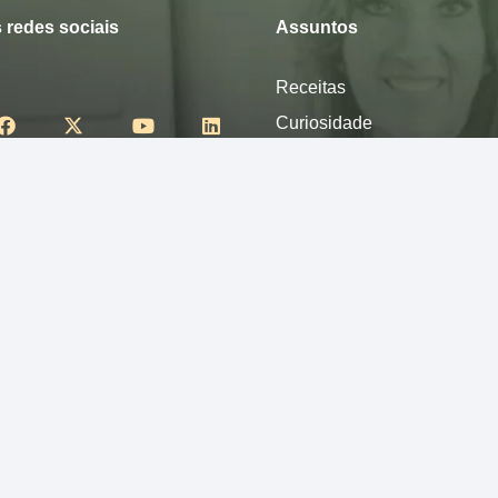
 redes sociais
Assuntos
Receitas
Curiosidade
Desfrute
Mexa-se
Nutra-se
Pense
Sinta