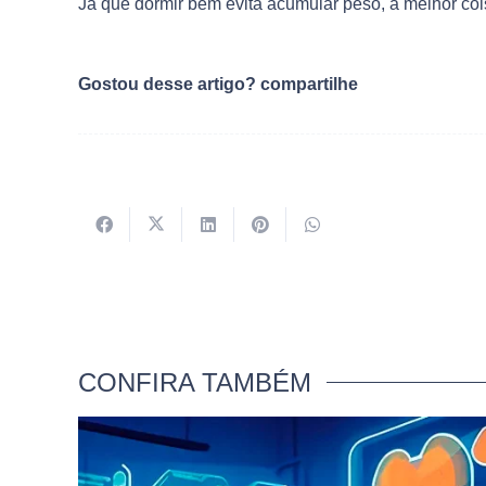
Já que dormir bem evita acumular peso, a melhor cois
Gostou desse artigo? compartilhe
CONFIRA TAMBÉM