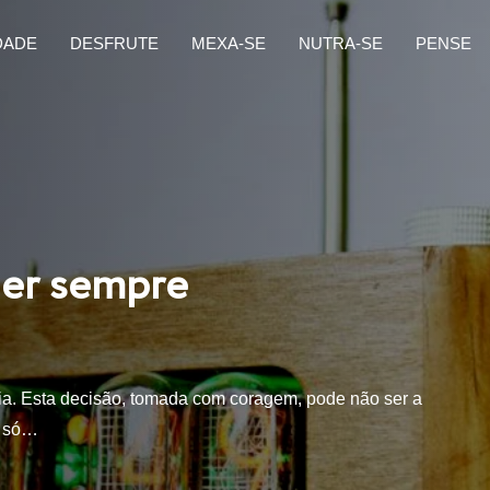
DADE
DESFRUTE
MEXA-SE
NUTRA-SE
PENSE
der sempre
dia. Esta decisão, tomada com coragem, pode não ser a
o só…