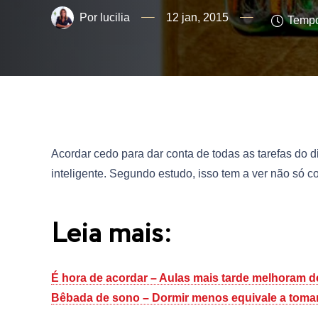
lucilia
12 jan, 2015
Tempo
Acordar cedo para dar conta de todas as tarefas do 
inteligente. Segundo estudo, isso tem a ver não só
Leia mais:
É hora de acordar – Aulas mais tarde melhoram
Bêbada de sono – Dormir menos equivale a tomar 