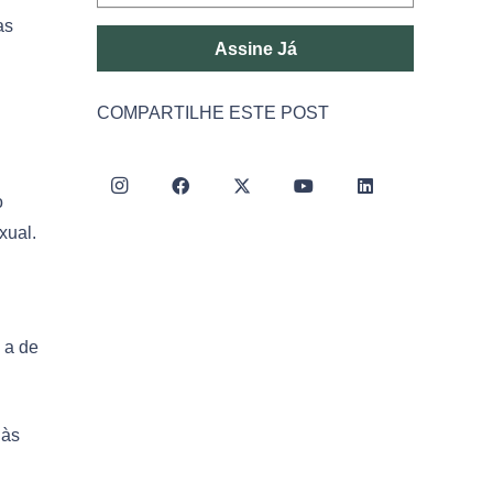
as
Assine Já
COMPARTILHE ESTE POST
o
xual.
 a de
 às