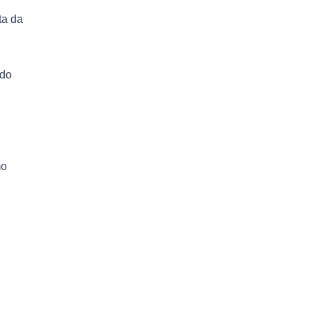
ta da
ido
mo