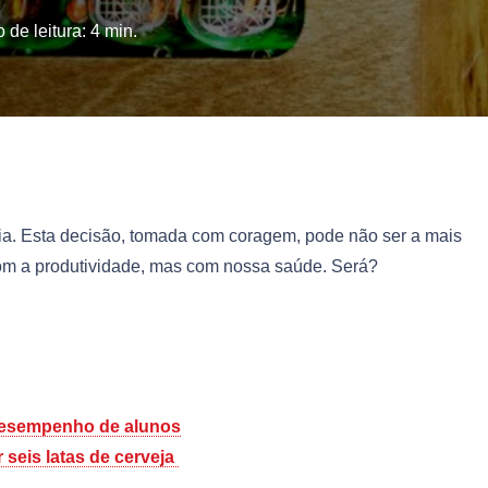
 de leitura:
4
min.
dia. Esta decisão, tomada com coragem, pode não ser a mais
 com a produtividade, mas com nossa saúde. Será?
 desempenho de alunos
seis latas de cerveja