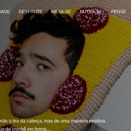
DADE
DESFRUTE
MEXA-SE
NUTRA-SE
PENSE
não a tira da cabeça, mas de uma maneira positiva.
éus de crochê em forma…