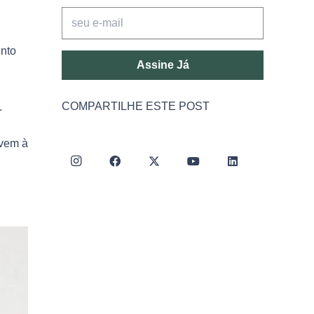
ento
Assine Já
COMPARTILHE ESTE POST
.
 vem à