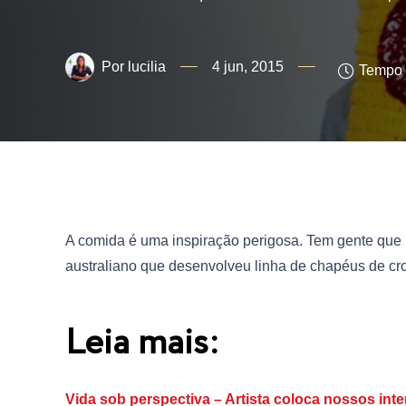
lucilia
4 jun, 2015
Tempo d
A comida é uma inspiração perigosa. Tem gente que 
australiano que desenvolveu linha de chapéus de cro
Leia mais:
Vida sob perspectiva – Artista coloca nossos in