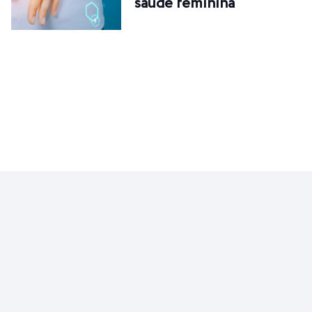
saúde feminina
CURIOSIDADE
Sucesso: significados,
formas e principais…