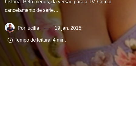
história. Pelo menos, da versão para a TV. Com o
cancelamento de série…
lucilia
19 jan, 2015
Tempo de leitura:
4
min.