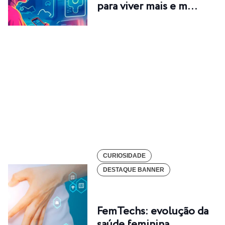
para viver mais e m…
CURIOSIDADE
DESTAQUE BANNER
FemTechs: evolução da
saúde feminina