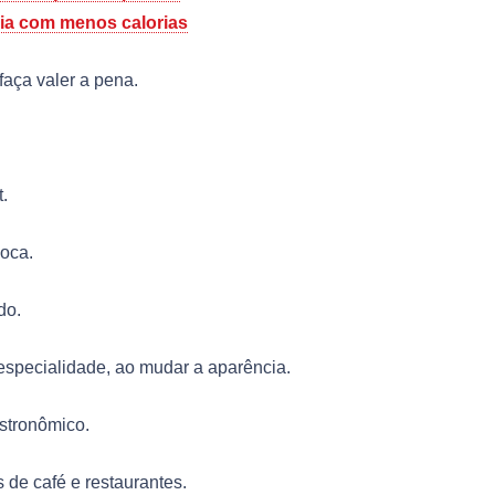
ícia com menos calorias
aça valer a pena.
.
Roca.
do.
especialidade, ao mudar a aparência.
stronômico.
s de café e restaurantes.