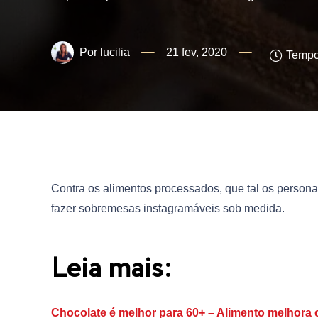
lucilia
21 fev, 2020
Tempo 
Contra os alimentos processados, que tal os person
fazer sobremesas instagramáveis sob medida.
Leia mais:
Chocolate é melhor para 60+ – Alimento melhora 