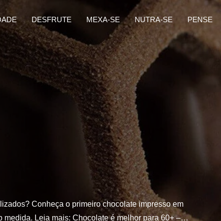
DADE
DESFRUTE
MEXA-SE
NUTRA-SE
PENSE
alizados? Conheça o primeiro chocolate impresso em
b medida. Leia mais: Chocolate é melhor para 60+ –…