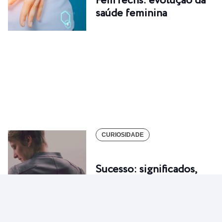
FemTechs: evolução da
saúde feminina
CURIOSIDADE
Sucesso: significados,
formas e principais…