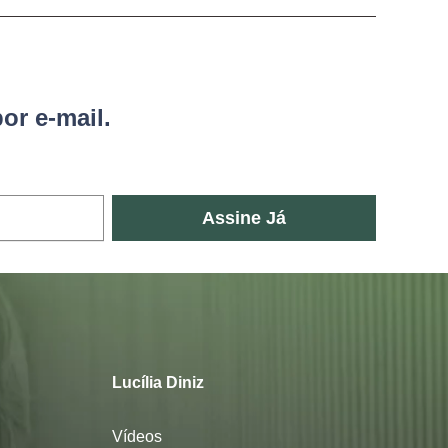
or e-mail.
Assine Já
Lucília Diniz
Vídeos