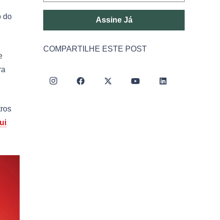
o do
Assine Já
COMPARTILHE ESTE POST
e
ra
tros
ui