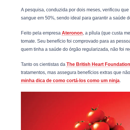
A pesquisa, conduzida por dois meses, verificou qu
sangue em 50%, sendo ideal para garantir a saúde d
Feito pela empresa
Ateronon
, a pílula (que custa 
tomate. Seu benefício foi comprovado para as pess
quem tinha a saúde do órgão regularizada, não foi r
Tanto os cientistas da
The British Heart Foundatio
tratamentos, mas assegura benefícios extras que n
minha dica de como cortá-los como um ninja
.