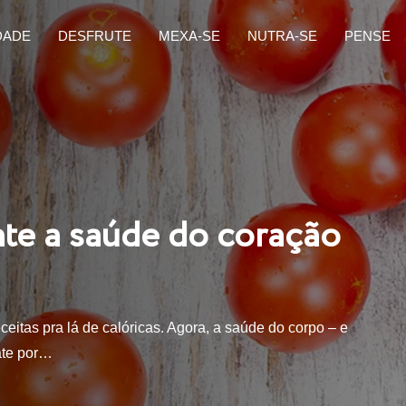
DADE
DESFRUTE
MEXA-SE
NUTRA-SE
PENSE
nte a saúde do coração
eitas pra lá de calóricas. Agora, a saúde do corpo – e
ate por…