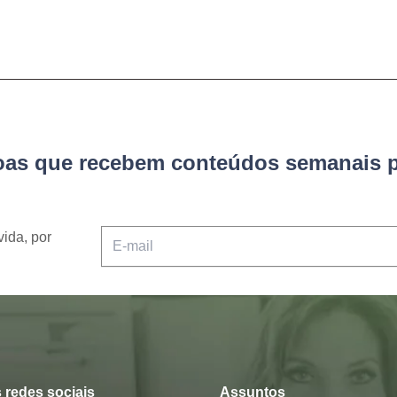
soas que recebem conteúdos semanais p
vida, por
 redes sociais
Assuntos