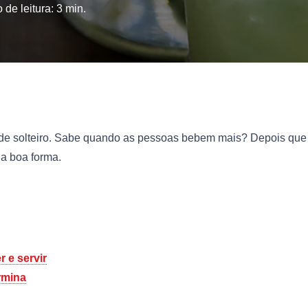
de leitura:
3
min.
 de solteiro. Sabe quando as pessoas bebem mais? Depois que
a boa forma.
r e servir
rmina