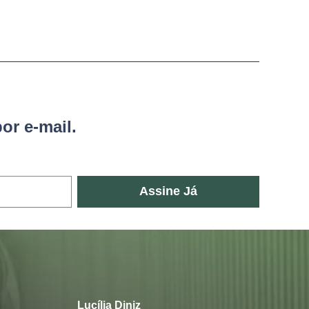
or e-mail.
Assine Já
Lucília Diniz