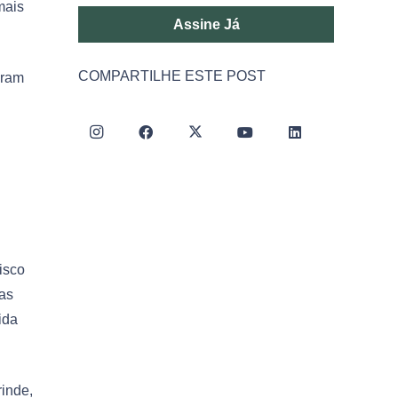
mais
Assine Já
COMPARTILHE ESTE POST
oram
isco
mas
ida
rinde,