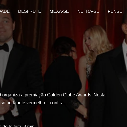
DADE
DESFRUTE
MEXA-SE
NUTRA-SE
PENSE
od organiza a premiação Golden Globe Awards. Nesta
u só no tapete vermelho – confira…
 de leitura:
3
min.