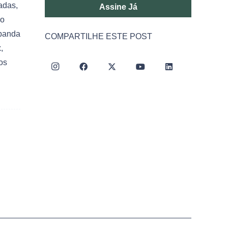
adas,
Assine Já
 o
 banda
COMPARTILHE ESTE POST
,
os