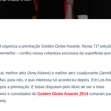
d organiza a premiação Golden Globe Awards. Nesta 71ª edição
 vermelho – confira nossa cobertura exclusiva da superfesta que
l, melhor atriz (Amy Adams) e melhor atriz coadjuvante (Jennif
 Mas, para nós, o que interessa só aconteceu depois. Em Los An
ós a premiação. E todas disputam pelo título de ser a mais
ores e convidados do
Golden Globe Awards 2014
rumaram par
rty.