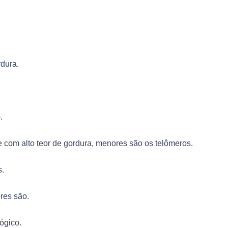
dura.
.
 com alto teor de gordura, menores são os telômeros.
.
res são.
ógico.