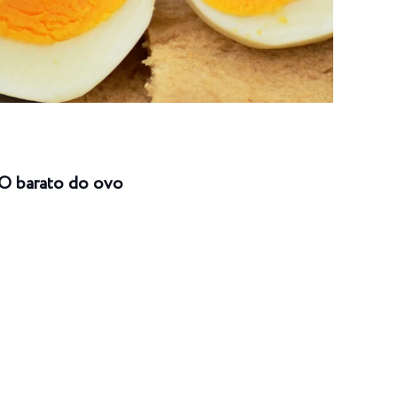
O barato do ovo
Risc