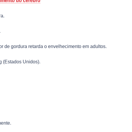
cimento do cérebro
ra.
.
or de gordura retarda o envelhecimento em adultos.
g (Estados Unidos).
ente.