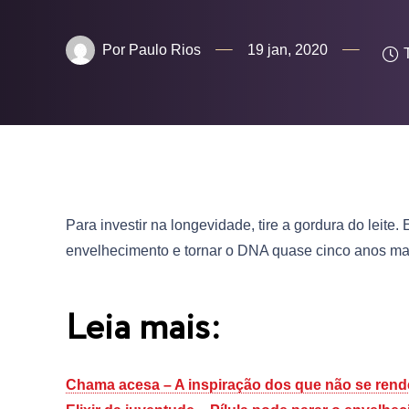
Paulo Rios
19 jan, 2020
Para investir na longevidade, tire a gordura do leite
envelhecimento e tornar o DNA quase cinco anos ma
Leia mais:
Chama acesa – A inspiração dos que não se ren