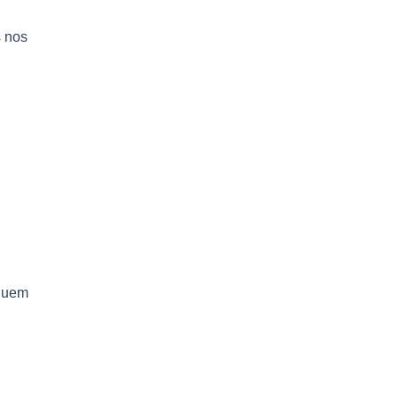
s nos
 quem