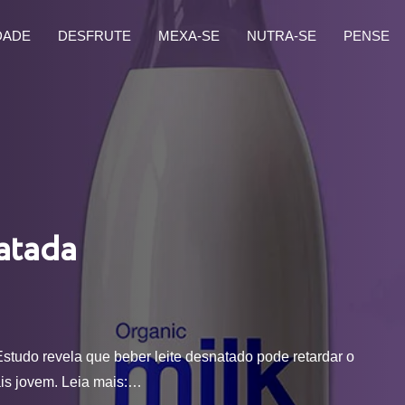
DADE
DESFRUTE
MEXA-SE
NUTRA-SE
PENSE
atada
. Estudo revela que beber leite desnatado pode retardar o
is jovem. Leia mais:…