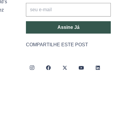
ld’s
ez
Assine Já
COMPARTILHE ESTE POST