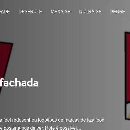
DADE
DESFRUTE
MEXA-SE
NUTRA-SE
PENSE
 fachada
anfeel redesenhou logotipos de marcas de fast food
e gostaríamos de ver. Hoje é possível…