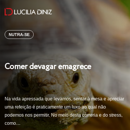
NUTRA-SE
Comer devagar emagrece
Na vida apressada que levamos, sentar à mesa e apreciar
uma refeição é praticamente um luxo ao qual não
podemos nos permitir. No meio desta correria e do stress,
como…