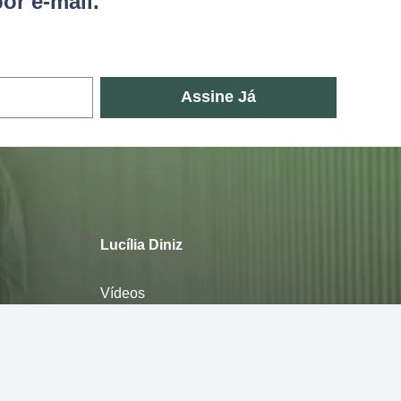
or e-mail.
Assine Já
Lucília Diniz
Vídeos
E-books
Sobre