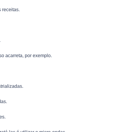
receitas.
.
o acarreta, por exemplo.
trializadas.
das.
es.