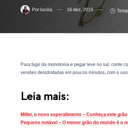
lucilia
16 dez, 2019
Tempo
Para fugir da monotonia e pegar leve no sal, conte co
versões desidratadas em poucos minutos, com o uso
Leia mais:
Millet, o novo superalimento – Conheça este grão
Pequeno notável – O menor grão do mundo é o n