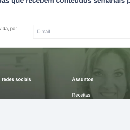
soas que recebem conteúdos semanais p
vida, por
 redes sociais
Assuntos
Receitas
Curiosidade
Desfrute
Mexa-se