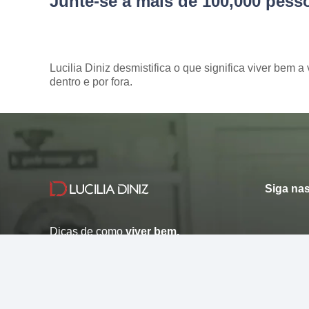
Junte-se a mais de 100,000 pes
Lucilia Diniz desmistifica o que significa viver bem a 
dentro e por fora.
Siga nas
Dicas de como
viver bem.