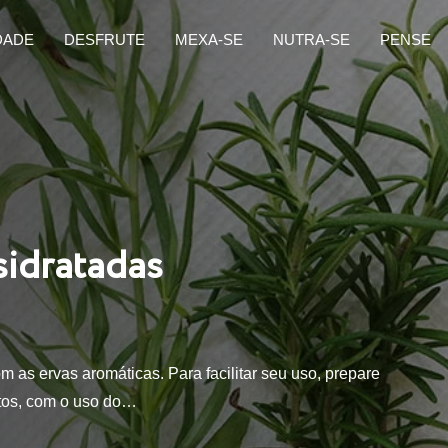
DADE
DESFRUTE
MEXA-SE
NUTRA-SE
PENSE
sidratadas
m as ervas aromáticas. Para facilitar seu uso, prepare
tos, com o uso do…