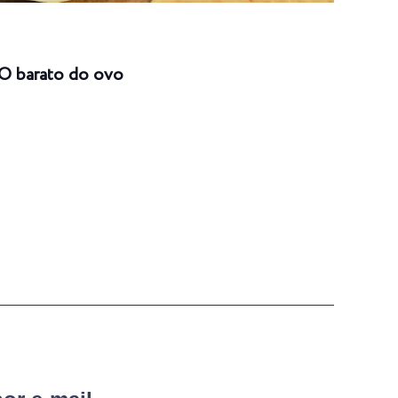
O barato do ovo
Risc