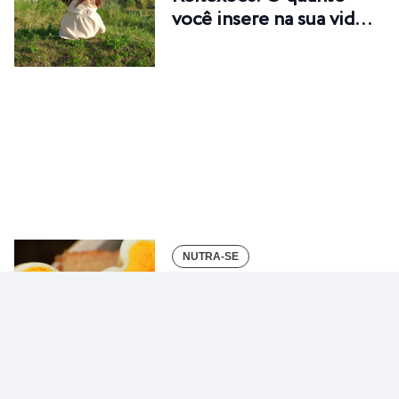
você insere na sua vid…
NUTRA-SE
O barato do ovo