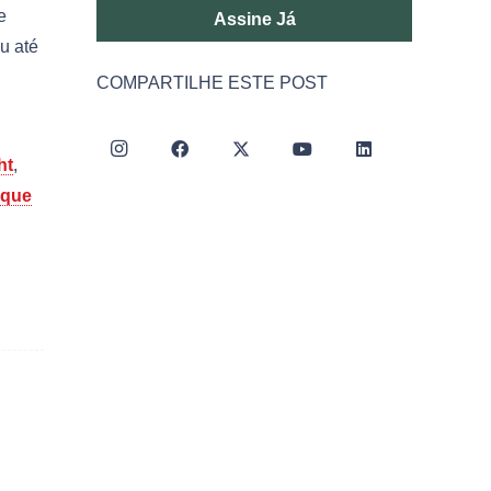
e
Assine Já
u até
COMPARTILHE ESTE POST
ht
,
ique