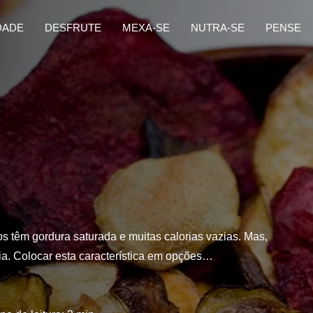
DADE
DESFRUTE
MEXA-SE
NUTRA-SE
PENSE
s têm gordura saturada e muitas calorias vazias. Mas,
a. Colocar esta característica em opções…