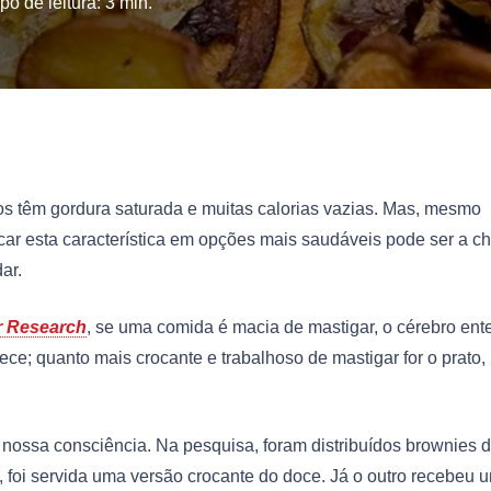
o de leitura:
3
min.
os têm gordura saturada e muitas calorias vazias. Mas, mesmo
car esta característica em opções mais saudáveis pode ser a c
ar.
r Research
, se uma comida é macia de mastigar, o cérebro en
ece; quanto mais crocante e trabalhoso de mastigar for o prato,
nossa consciência. Na pesquisa, foram distribuídos brownies 
ro, foi servida uma versão crocante do doce. Já o outro recebeu 