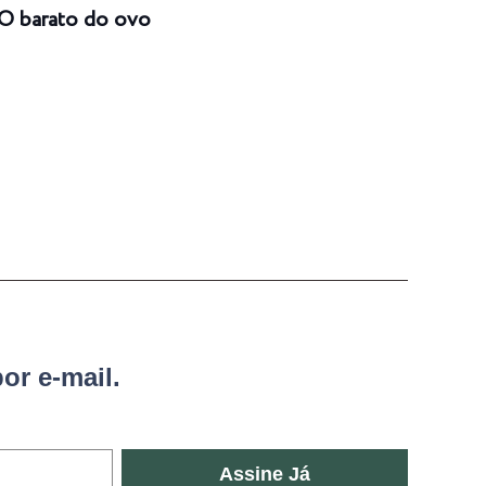
O barato do ovo
Risc
or e-mail.
Assine Já