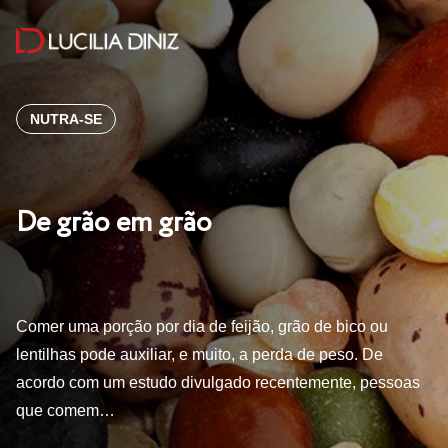
NUTRA-SE
De grão em grão
Comer uma porção por dia de feijão, grão de bico ou
lentilhas pode auxiliar, e muito, a perda de peso. De
acordo com um estudo divulgado recentemente, pessoas
que comem…