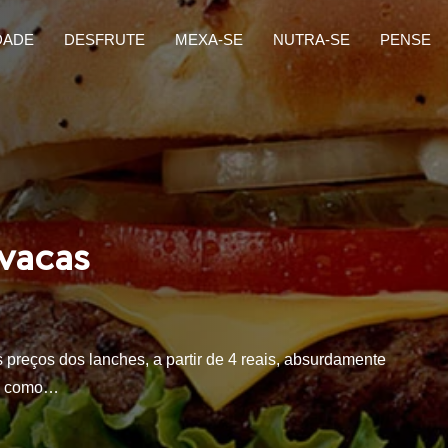
DADE
DESFRUTE
MEXA-SE
NUTRA-SE
PENSE
vacas
s preços dos lanches, a partir de 4 reais, absurdamente
eo como…