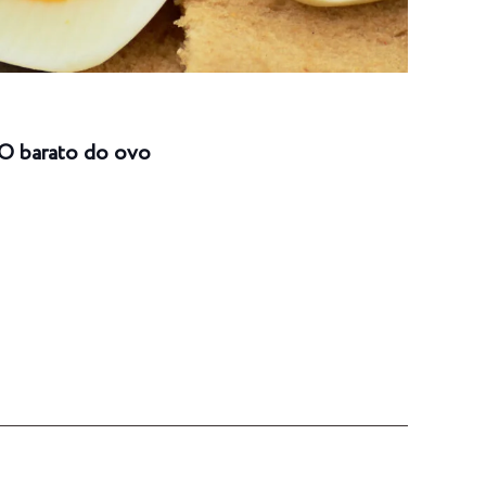
O barato do ovo
Risc