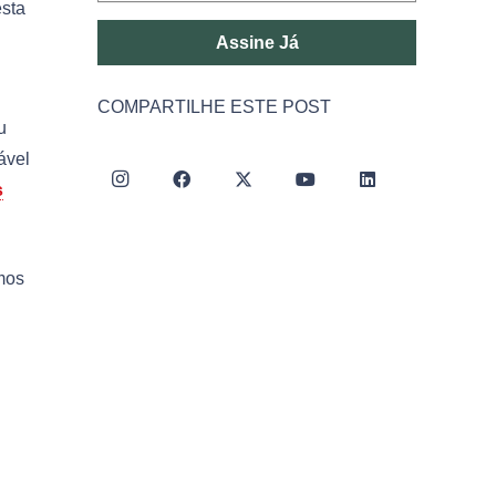
esta
Assine Já
COMPARTILHE ESTE POST
u
ável
s
mos