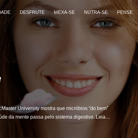
DADE
DESFRUTE
MEXA-SE
NUTRA-SE
PENSE
e
cMaster University mostra que micróbios “do bem”
aúde da mente passa pelo sistema digestivo. Leia…