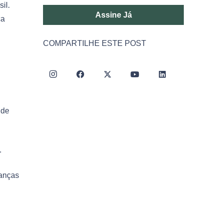
il.
Assine Já
ca
COMPARTILHE ESTE POST
 de
.
danças