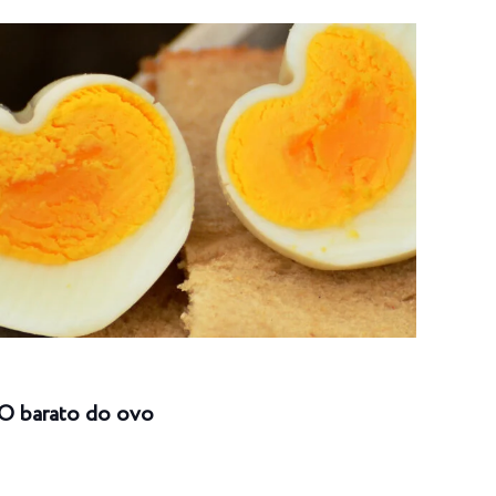
O barato do ovo
Risc