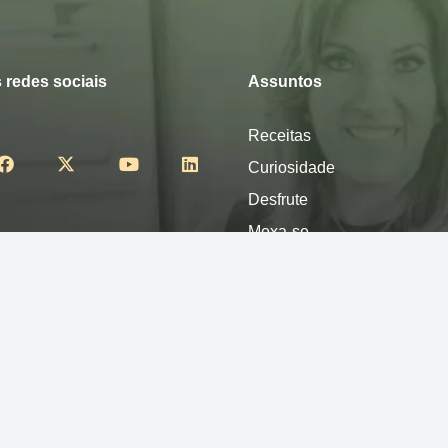
 redes sociais
Assuntos
Receitas
Curiosidade
Desfrute
Mexa-se
Nutra-se
Pense
Sinta