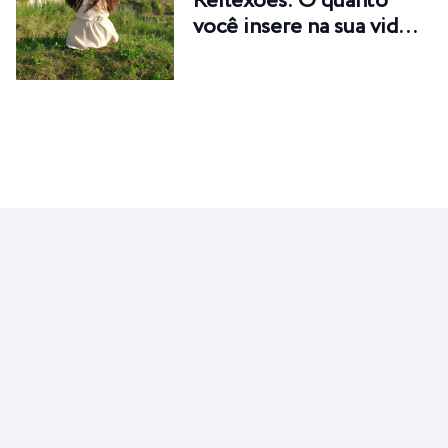
Reflexões: O quanto
você insere na sua vid…
NUTRA-SE
O barato do ovo