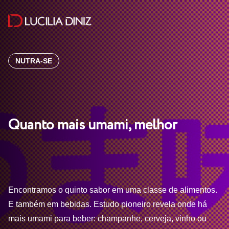
NUTRA-SE
Quanto mais umami, melhor
Encontramos o quinto sabor em uma classe de alimentos.
E também em bebidas. Estudo pioneiro revela onde há
mais umami para beber: champanhe, cerveja, vinho ou